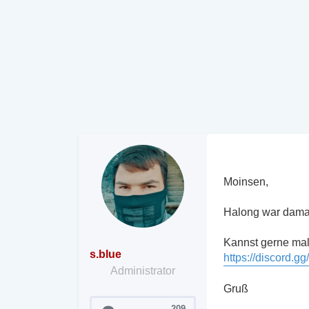
Moinsen,
Halong war damal
Kannst gerne mal
s.blue
https://discord
Administrator
Gruß
Beiträge
209