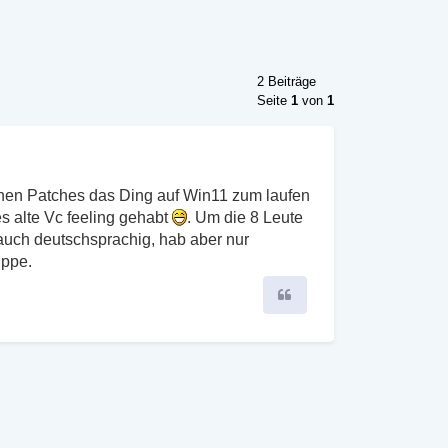
2 Beiträge
Seite
1
von
1
ichen Patches das Ding auf Win11 zum laufen
s alte Vc feeling gehabt
. Um die 8 Leute
 auch deutschsprachig, hab aber nur
uppe.
Zitieren