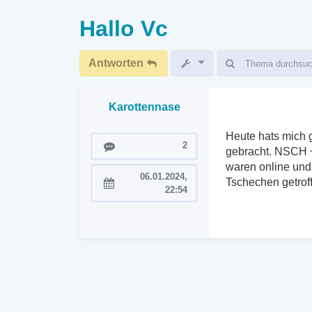
Hallo Vc
Antworten
Karottennase
Heute hats mich g
Beiträge
2
gebracht. NSCH ~1
waren online und 
06.01.2024,
Tschechen getroff
Registriert:
22:54