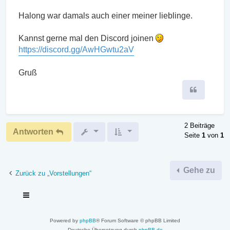
Halong war damals auch einer meiner lieblinge.
Kannst gerne mal den Discord joinen
https://discord.gg/AwHGwtu2aV
Gruß
Zitieren
2 Beiträge
Antworten
Seite
1
von
1
Gehe zu
Zurück zu „Vorstellungen“
Powered by
phpBB
® Forum Software © phpBB Limited
Deutsche Übersetzung durch
phpBB.de