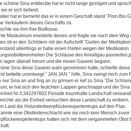
 schöne Sina entdeckte hat er nicht lange gezögert und sprach
r wo er sich befand.
äter hat er bemerkt das er in einem Geschäft stand "Porn Bio 
e Verkäuferin dieses Geschäfts ist.
reichte sie ihm Ihre Bioflosse.
te Maskulinum erwiderte dieses und fragte sie nach dem Weg z
tes ob er den Schildern mit der Aufschrift "Garten der Meditation"
erstand allerdings er habe einen Harten wegen der Medikation.
ungsrobottereinheiten Die Schläuse des Amiallgäu passierten,p
n lagen überall herum und die riesen Sauerei begann.
höne Sina diese Sauerei wahr genommen hatte, schleifte diese 
d bettelte unentwegt " JAN JAN " hilfe, Sina zwingt mich zum 
nur Sina an und fing an zu grinsen er rief zu Sina "Die Schlam
um, er hat sich den feutchten Lappen geschnappt und der Sina da
einheit Nr.3,342297602 Periode traumhafte Landschaft verwande
reichte als die Einheit versuchten diese Landschaft zu erobern.
zen Land die Holunderbeerpflückerexpertentrups auf den Plan.
rannte eine Obsttortenschlacht wie sie noch kein Mensch zuvor
pflückerexpertentrups hatten sich mit dem vergammelten Obst b
haft.