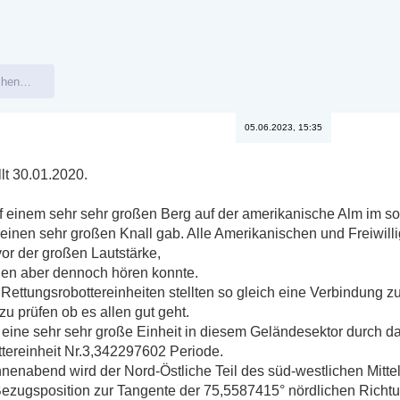
05.06.2023, 15:35
lt 30.01.2020.
f einem sehr sehr großen Berg auf der amerikanische Alm im s
l einen sehr großen Knall gab. Alle Amerikanischen und Freiwil
vor der großen Lautstärke,
hen aber dennoch hören konnte.
Rettungsrobottereinheiten stellten so gleich eine Verbindung 
u prüfen ob es allen gut geht.
s eine sehr sehr große Einheit in diesem Geländesektor durch d
ttereinheit Nr.3,342297602 Periode.
enabend wird der Nord-Östliche Teil des süd-westlichen Mittel
Bezugsposition zur Tangente der 75,5587415° nördlichen Rich