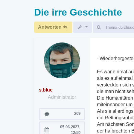
Die irre Geschichte
Antworten
- Wiederhergestel
Es war einmal au
als es auf einma
versteckten sich 
s.blue
die man nicht se
Administrator
Die Humanitären 
miteinnander um z
Als sie allerding
Beiträge
209
die Rettungsrobo
Am nächsten Sonn
05.06.2023,
der halbrechten 
Registriert:
12:50