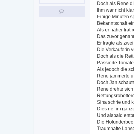
Doch als Rene die
Ihm war nicht kla
Einige Minuten sp
Bekanntschaft ein
Als er näher trat 
Das zuvor genann
Er fragte als zwei
Die Verkäuferin v
Doch als die Rett
Passierte Tomate
Als jedoch die sc
Rene jammerte un
Doch Jan schaute 
Rene drehte sich 
Rettungsrobotter
Sina schrie und k
Dies rief im gan
Und alsbald entb
Die Holunderbeer
Traumhafte Lansc