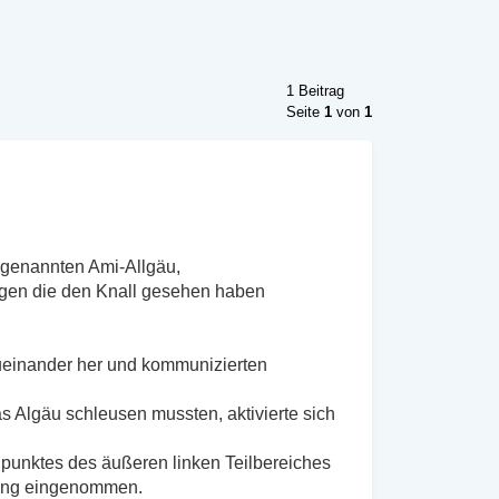
1 Beitrag
Seite
1
von
1
ogenannten Ami-Allgäu,
ligen die den Knall gesehen haben
zueinander her und kommunizierten
as Algäu schleusen mussten, aktivierte sich
punktes des äußeren linken Teilbereiches
tung eingenommen.