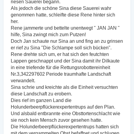
riesen Sauerei begann.
Als jedoch die schöne Sina diese Sauerei wahr
genommen hatte, schleifte diese Rene hinter sich
her.
Rene jammerte und bettelte unentwegt " JAN JAN "
hilfe, Sina zwingt mich zum Putzen!
Doch Jan schaute nur Sina an und fing an zu grinsen
er rief zu Sina "Die Schlampe soll sich bücken".
Rene drehte sich um, er hat sich den feutchten
Lappen geschnappt und der Sina damit ihr Dilkaute
in eine triefende für die Rettungsrobottereinheit
Nr.3,342297602 Periode traumhafte Landschaft
verwandelt.
Sina schrie und kreichte als die Einheit versuchten
diese Landschaft zu erobern.
Dies rief im ganzen Land die
Holunderbeerpflückerexpertentrups auf den Plan.
Und alsbald entbrannte eine Obsttortenschlacht wie
sie noch kein Mensch zuvor gesehen hatte.
Die Holunderbeerpflückerexpertentrups hatten sich
mit dem vergammelten Obst befaffnet und schlugen