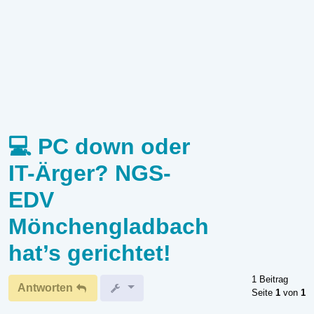
💻 PC down oder
IT-Ärger? NGS-
EDV
Mönchengladbach
hat’s gerichtet!
1 Beitrag
Antworten
Seite
1
von
1