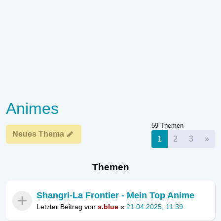
Animes
59 Themen
Neues Thema
Nä
1
2
3
»
Themen
Shangri-La Frontier - Mein Top Anime
Letzter Beitrag von
s.blue
«
21.04.2025, 11:39