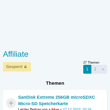
Affiliate
27 Themen
Gesperrt
Nä
1
2
»
Themen
SanDisk Extreme 256GB microSDXC
Micro-SD Speicherkarte
Letzter Beitrag von
s.blue
«
27.12.2023, 20:24