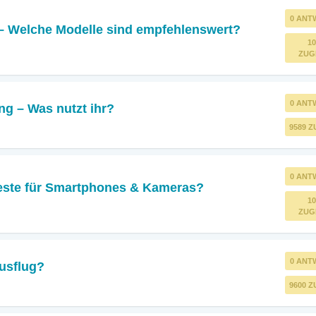
0 ANT
– Welche Modelle sind empfehlenswert?
10
ZUG
0 ANT
g – Was nutzt ihr?
9589 Z
0 ANT
beste für Smartphones & Kameras?
10
ZUG
0 ANT
Ausflug?
9600 Z