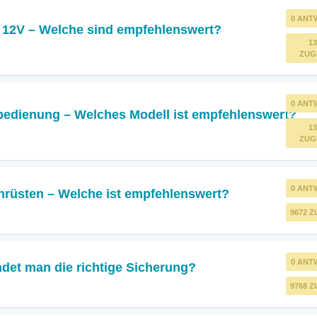
0 ANT
 12V – Welche sind empfehlenswert?
13
ZUG
0 ANT
rnbedienung – Welches Modell ist empfehlenswert?
13
ZUG
0 ANT
rüsten – Welche ist empfehlenswert?
9672 Z
0 ANT
det man die richtige Sicherung?
9768 Z