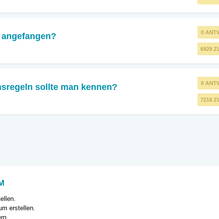
0 ANT
r angefangen?
6929 Z
0 ANT
nsregeln sollte man kennen?
7218 Z
M
ellen.
m erstellen.
rn.