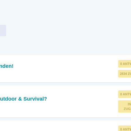
0 ANT
nden!
2834 Z
0 ANT
utdoor & Survival?
35
ZUG
0 ANT