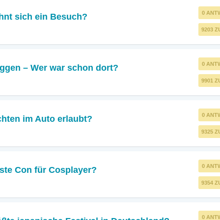
0 ANT
nt sich ein Besuch?
9203 Z
0 ANT
gen – Wer war schon dort?
9901 Z
0 ANT
achten im Auto erlaubt?
9325 Z
0 ANT
ste Con für Cosplayer?
9354 Z
0 ANT