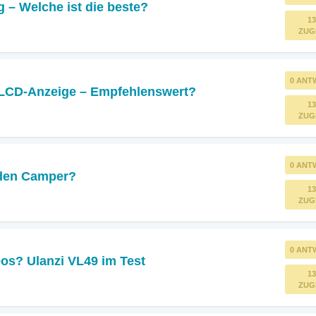
– Welche ist die beste?
13
ZUG
0 ANT
LCD-Anzeige – Empfehlenswert?
13
ZUG
0 ANT
 den Camper?
13
ZUG
0 ANT
eos? Ulanzi VL49 im Test
13
ZUG