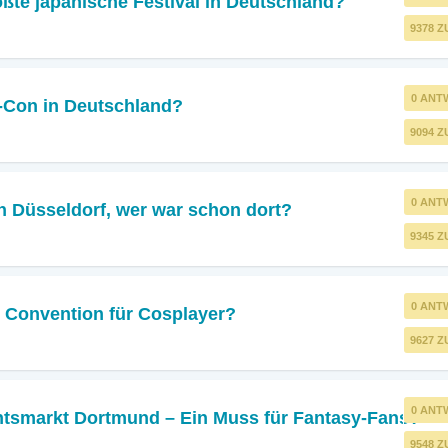
ßte japanische Festival in Deutschland?
9378 Z
0 ANT
r-Con in Deutschland?
9094 Z
0 ANT
in Düsseldorf, wer war schon dort?
9345 Z
0 ANT
e Convention für Cosplayer?
9627 Z
0 ANT
htsmarkt Dortmund – Ein Muss für Fantasy-Fans?
9548 Z