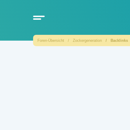
Foren-Übersicht
Zockergeneration
Backlinks