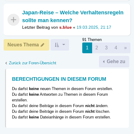
Japan-Reise – Welche Verhaltensregeln
sollte man kennen?
Letzter Beitrag von
s.blue
«
19.03.2025, 21:17
91 Themen
Neues Thema
Nä
1
2
3
4
»
Gehe zu
Zurück zur Foren-Übersicht
BERECHTIGUNGEN IN DIESEM FORUM
Du darfst
keine
neuen Themen in diesem Forum erstellen.
Du darfst
keine
Antworten zu Themen in diesem Forum
erstellen.
Du darfst deine Beiträge in diesem Forum
nicht
ändern.
Du darfst deine Beiträge in diesem Forum
nicht
löschen.
Du darfst
keine
Dateianhänge in diesem Forum erstellen.