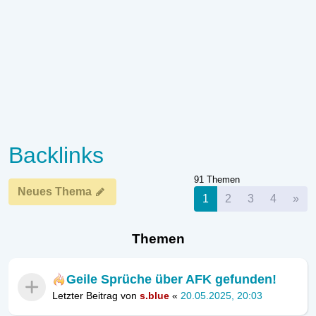
Backlinks
91 Themen
Neues Thema
Nä
1
2
3
4
»
Themen
Geile Sprüche über AFK gefunden!
Letzter Beitrag von
s.blue
«
20.05.2025, 20:03