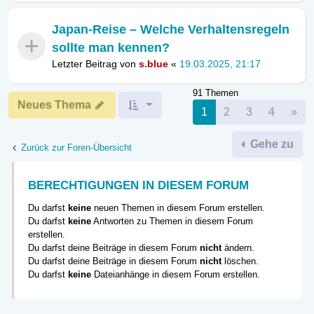
Japan-Reise – Welche Verhaltensregeln
sollte man kennen?
Letzter Beitrag von
s.blue
«
19.03.2025, 21:17
91 Themen
Neues Thema
Nä
1
2
3
4
»
Gehe zu
Zurück zur Foren-Übersicht
BERECHTIGUNGEN IN DIESEM FORUM
Du darfst
keine
neuen Themen in diesem Forum erstellen.
Du darfst
keine
Antworten zu Themen in diesem Forum
erstellen.
Du darfst deine Beiträge in diesem Forum
nicht
ändern.
Du darfst deine Beiträge in diesem Forum
nicht
löschen.
Du darfst
keine
Dateianhänge in diesem Forum erstellen.