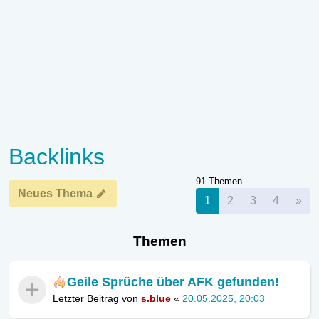
Backlinks
91 Themen
Neues Thema
Nä
1
2
3
4
»
Themen
Geile Sprüche über AFK gefunden!
Letzter Beitrag von
s.blue
«
20.05.2025, 20:03