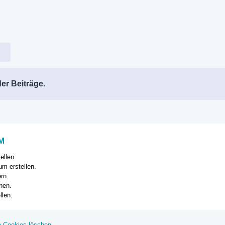
er Beiträge.
M
ellen.
m erstellen.
rn.
hen.
llen.
e Cookies löschen