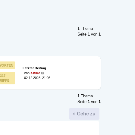
1 Thema
Seite
1
von
1
WORTEN
Letzter Beitrag
von
s.blue
317
02.12.2023, 21:05
RIFFE
1 Thema
Seite
1
von
1
Gehe zu