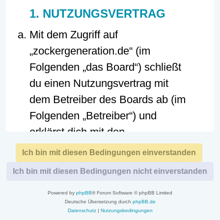
1. NUTZUNGSVERTRAG
Mit dem Zugriff auf
„zockergeneration.de“ (im
Folgenden „das Board“) schließt
du einen Nutzungsvertrag mit
dem Betreiber des Boards ab (im
Folgenden „Betreiber“) und
erklärst dich mit den
nachfolgenden Regelungen
einverstanden.
Wenn du mit diesen Regelungen
Powered by
phpBB
® Forum Software © phpBB Limited
nicht einverstanden bist, so darfst
Deutsche Übersetzung durch
phpBB.de
du das Board nicht weiter nutzen.
Datenschutz
|
Nutzungsbedingungen