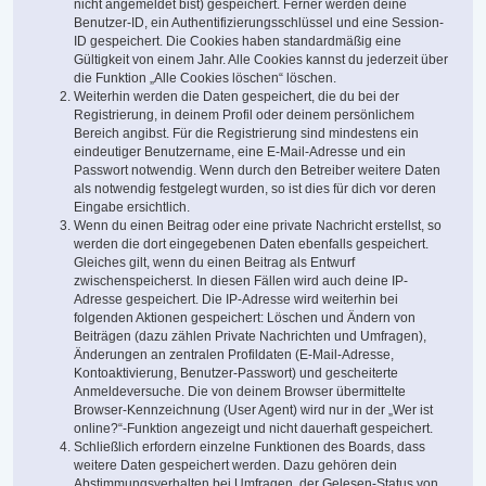
nicht angemeldet bist) gespeichert. Ferner werden deine
Benutzer-ID, ein Authentifizierungsschlüssel und eine Session-
ID gespeichert. Die Cookies haben standardmäßig eine
Gültigkeit von einem Jahr. Alle Cookies kannst du jederzeit über
die Funktion „Alle Cookies löschen“ löschen.
Weiterhin werden die Daten gespeichert, die du bei der
Registrierung, in deinem Profil oder deinem persönlichem
Bereich angibst. Für die Registrierung sind mindestens ein
eindeutiger Benutzername, eine E-Mail-Adresse und ein
Passwort notwendig. Wenn durch den Betreiber weitere Daten
als notwendig festgelegt wurden, so ist dies für dich vor deren
Eingabe ersichtlich.
Wenn du einen Beitrag oder eine private Nachricht erstellst, so
werden die dort eingegebenen Daten ebenfalls gespeichert.
Gleiches gilt, wenn du einen Beitrag als Entwurf
zwischenspeicherst. In diesen Fällen wird auch deine IP-
Adresse gespeichert. Die IP-Adresse wird weiterhin bei
folgenden Aktionen gespeichert: Löschen und Ändern von
Beiträgen (dazu zählen Private Nachrichten und Umfragen),
Änderungen an zentralen Profildaten (E-Mail-Adresse,
Kontoaktivierung, Benutzer-Passwort) und gescheiterte
Anmeldeversuche. Die von deinem Browser übermittelte
Browser-Kennzeichnung (User Agent) wird nur in der „Wer ist
online?“-Funktion angezeigt und nicht dauerhaft gespeichert.
Schließlich erfordern einzelne Funktionen des Boards, dass
weitere Daten gespeichert werden. Dazu gehören dein
Abstimmungsverhalten bei Umfragen, der Gelesen-Status von